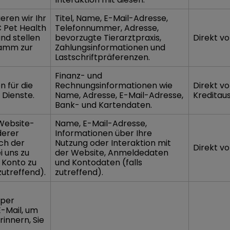
eren wir Ihr
Titel, Name, E-Mail-Adresse,
C Pet Health
Telefonnummer, Adresse,
d stellen
bevorzugte Tierarztpraxis,
Direkt vo
ramm zur
Zahlungsinformationen und
Lastschriftpräferenzen.
Finanz- und
n für die
Rechnungsinformationen wie
Direkt v
 Dienste.
Name, Adresse, E-Mail-Adresse,
Kreditaus
Bank- und Kartendaten.
 Website-
Name, E-Mail-Adresse,
derer
Informationen über Ihre
ich der
Nutzung oder Interaktion mit
Direkt vo
i uns zu
der Website, Anmeldedaten
r Konto zu
und Kontodaten (falls
zutreffend).
zutreffend).
 per
E-Mail, um
rinnern, Sie