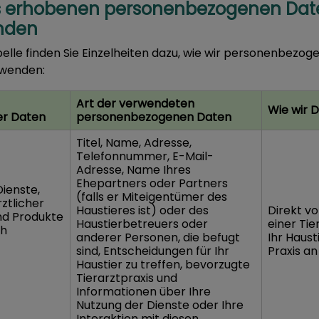
ns erhobenen personenbezogenen Dat
enden
belle finden Sie Einzelheiten dazu, wie wir personenbezo
rwenden:
Art der verwendeten
Wie wir 
r Daten
personenbezogenen Daten
Titel, Name, Adresse,
Telefonnummer, E-Mail-
Adresse, Name Ihres
Ehepartners oder Partners
Dienste,
(falls er Miteigentümer des
rztlicher
Haustieres ist) oder des
Direkt v
nd Produkte
Haustierbetreuers oder
einer Tie
ch
anderer Personen, die befugt
Ihr Haust
sind, Entscheidungen für Ihr
Praxis an
Haustier zu treffen, bevorzugte
Tierarztpraxis und
Informationen über Ihre
Nutzung der Dienste oder Ihre
Interaktion mit diesen.