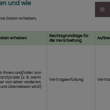
en und wie
gene Daten erheben,
Rechtsgrundlage für
Daten erheben
Aufbew
die Verarbeitung
on Ihnen und/oder von
rarztpraxis (z. B. wenn
Vertragserfüllung.
Vertra
ier von einer anderen
 uns überwiesen wird).