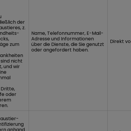
u
ließlich der
ustieres, z.
ndheits-
Name, Telefonnummer, E-Mail-
cks,
Adresse und Informationen
Direkt vo
läge zum
über die Dienste, die Sie genutzt
oder angefordert haben.
ankheiten
 sind nicht
, und wir
ine
chmal
Dritte,
fe oder
serem
ren.
Haustier-
tifizierung
zern anhand