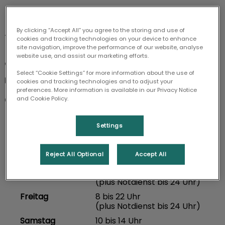
By clicking “Accept All” you agree to the storing and use of
Kufsteiner Straße 22

cookies and tracking technologies on your device to enhance
site navigation, improve the performance of our website, analyse
10825 Berlin (Schöneberg)
website use, and assist our marketing efforts.
030 854 20 50
Select “Cookie Settings” for more information about the use of
info@tiermedizinzentrum.de
cookies and tracking technologies and to adjust your
preferences. More information is available in our Privacy Notice
and Cookie Policy.
Montag
8 bis 22 Uhr
(plus Notdienst bis 24 Uhr)
Dienstag
8 bis 22 Uhr
Settings
(plus Notdienst bis 24 Uhr)
Mittwoch
8 bis 22 Uhr
Reject All Optional
Accept All
(plus Notdienst bis 24 Uhr)
Donnerstag
8 bis 22 Uhr
(plus Notdienst bis 24 Uhr)
Freitag
8 bis 22 Uhr
(plus Notdienst bis 24 Uhr)
Samstag
10 bis 14 Uhr