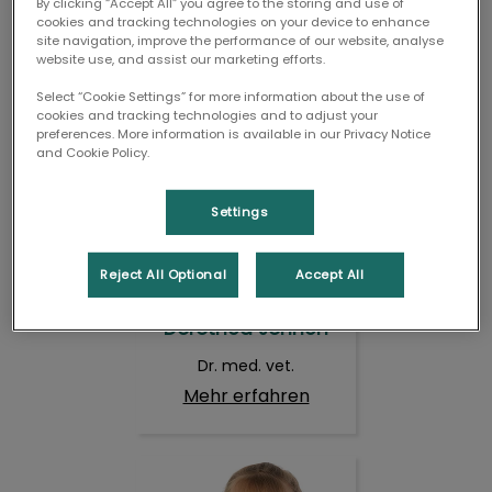
By clicking “Accept All” you agree to the storing and use of
cookies and tracking technologies on your device to enhance
Mehr erfahren
site navigation, improve the performance of our website, analyse
website use, and assist our marketing efforts.
Dorothea Johnen
Select “Cookie Settings” for more information about the use of
cookies and tracking technologies and to adjust your
preferences. More information is available in our Privacy Notice
and Cookie Policy.
Settings
Reject All Optional
Accept All
Dorothea Johnen
Dr. med. vet.
Mehr erfahren
Rieka Katte