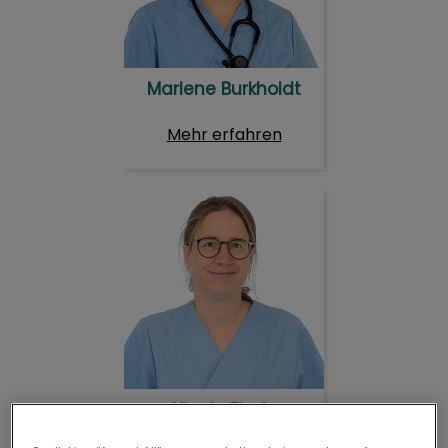
Marlene Burkholdt
Mehr erfahren
Nicole Eisele
Nicole Eisele
Dr. med. vet.