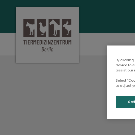
Homepage Tiermedizinzentrum Berli
By clicking
device to 
assist our 
Select “Co
to adjust y
Set