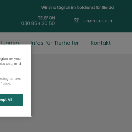
Wir sind täglich im Notdienst für Sie da
TELEFON
TERMIN BUCHEN
030 854 20 50
stungen
Infos für Tierhalter
Kontakt
ogies on your
site use, and
hnologies and
Policy.
ept All