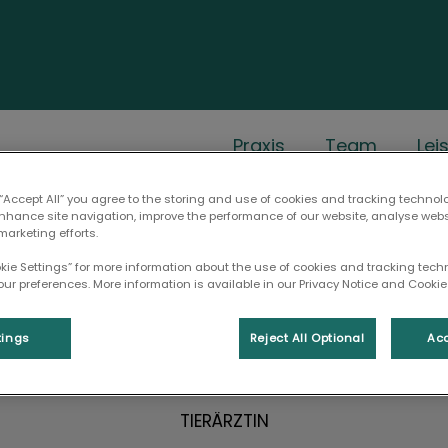
n
Praxis
Team
Lei
 “Accept All” you agree to the storing and use of cookies and tracking technol
enhance site navigation, improve the performance of our website, analyse web
marketing efforts.
okie Settings” for more information about the use of cookies and tracking tec
our preferences. More information is available in our Privacy Notice and Cookie 
Helena Dammasch
tings
Reject All Optional
Acc
TIERÄRZTIN