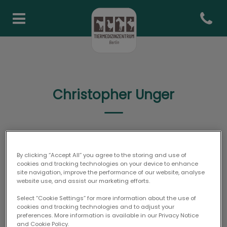
Open co
Homepage Tiermedizinzentr
Christopher Unger
AUSZUBILDENDER
By clicking “Accept All” you agree to the storing and use of
cookies and tracking technologies on your device to enhance
site navigation, improve the performance of our website, analyse
website use, and assist our marketing efforts.
Select “Cookie Settings” for more information about the use of
cookies and tracking technologies and to adjust your
preferences. More information is available in our Privacy Notice
and Cookie Policy.