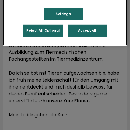
Settings
Reject All Optional
Accept All
Christopher Unger
Auszubildender
Ich absolviere seit September 2024 meine
Ausbildung zum Tiermedizinischen
Fachangestellten im Tiermedizinzentrum.
Da ich selbst mit Tieren aufgewachsen bin, habe
ich früh meine Leidenschaft für den Umgang mit
ihnen entdeckt und mich deshalb bewusst für
diesen Beruf entscheiden. Besonders gerne
unterstützte ich unsere Kund*Innen.
Mein Lieblingstier: die Katze.