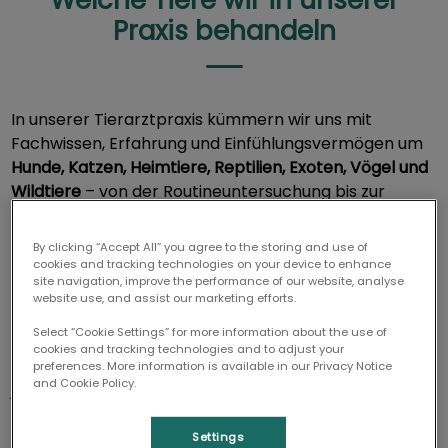
Welche Tiere wir in unserer
Praxis behandeln
In unserer Tierarztpraxis kümmern wir uns mit
Fachwissen, Erfahrung und Einfühlungsvermögen um
Hunde, Katzen, Heimtiere, Reptilien, Exoten, Vögel und
Wildtiere
– von der Routineuntersuchung bis zur
spezialisierten Behandlung. Als modernes
Tiermedizinzentrum in Berlin Schöneberg bieten wir
By clicking “Accept All” you agree to the storing and use of
umfassende tiermedizinische Leistungen für jedes Tier
cookies and tracking technologies on your device to enhance
site navigation, improve the performance of our website, analyse
in jeder Lebensphase.
website use, and assist our marketing efforts.
Select “Cookie Settings” for more information about the use of
Ob verspielter Welpe, sensible Katze, neugieriges
cookies and tracking technologies and to adjust your
Kaninchen oder faszinierende Schildkröte – bei uns ist
preferences. More information is available in our Privacy Notice
and Cookie Policy.
jedes Tier willkommen. Auch Reptilien, exotische Vögel
und Wildtiere werden in unserer Praxis kompetent und
mit größter Sorgfalt versorgt. Wir legen großen Wert
Settings