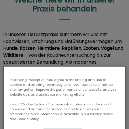
Welche Tiere wir in unserer
Praxis behandeln
In unserer Tierarztpraxis kümmern wir uns mit
Fachwissen, Erfahrung und Einfühlungsvermögen um
Hunde, Katzen, Heimtiere, Reptilien, Exoten, Vögel und
Wildtiere
– von der Routineuntersuchung bis zur
spezialisierten Behandlung. Als modernes
Tiermedizinzentrum in Berlin Schöneberg bieten wir
umfassende tiermedizinische Leistungen für jedes Tier
By clicking “Accept All” you agree to the storing and use of
in jeder Lebensphase.
cookies and tracking technologies on your device to enhance
site navigation, improve the performance of our website, analyse
website use, and assist our marketing efforts.
Ob verspielter Welpe, sensible Katze, neugieriges
Select “Cookie Settings” for more information about the use of
Kaninchen oder faszinierende Schildkröte – bei uns ist
cookies and tracking technologies and to adjust your
jedes Tier willkommen. Auch Reptilien, exotische Vögel
preferences. More information is available in our Privacy Notice
und Wildtiere werden in unserer Praxis kompetent und
and Cookie Policy.
mit größter Sorgfalt versorgt. Wir legen großen Wert